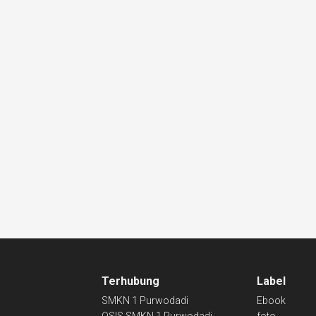
Terhubung
Label
SMKN 1 Purwodadi
Ebook
OSIS SMKN 1 Purwodadi
foto