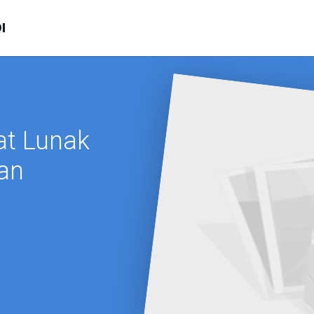
I
at Lunak
an