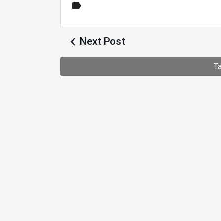


Next Post
T