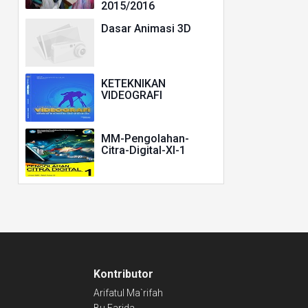
2015/2016
Dasar Animasi 3D
KETEKNIKAN
VIDEOGRAFI
MM-Pengolahan-
Citra-Digital-XI-1
Kontributor
Arifatul Ma`rifah
Bu Farida